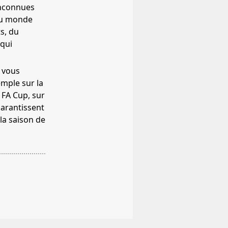
 inconnues
 du monde
s, du
 qui
e vous
emple sur la
 FA Cup, sur
garantissent
la saison de