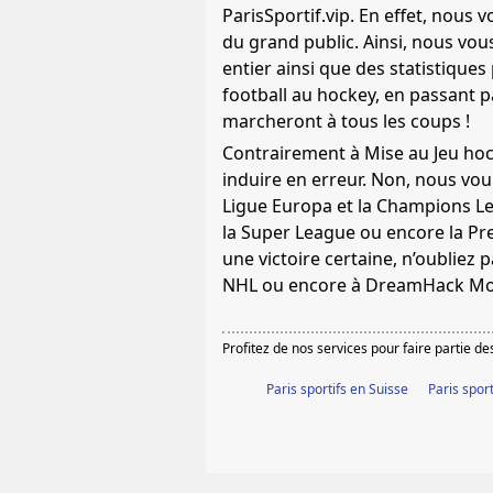
ParisSportif.vip. En effet, nous
du grand public. Ainsi, nous vo
entier ainsi que des statistique
football au hockey, en passant p
marcheront à tous les coups !
Contrairement à Mise au Jeu hoc
induire en erreur. Non, nous vou
Ligue Europa et la Champions Lea
la Super League ou encore la Pr
une victoire certaine, n’oubliez
NHL ou encore à DreamHack Mon
Profitez de nos services pour faire partie d
Paris sportifs en Suisse
Paris spor