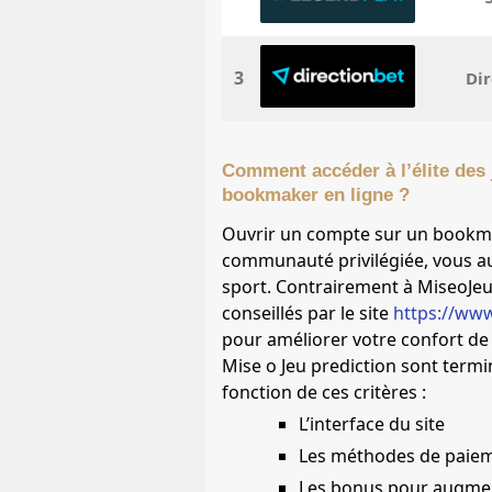
3
Dir
Comment accéder à l’élite des
bookmaker en ligne ?
Ouvrir un compte sur un bookmak
communauté privilégiée, vous aur
sport. Contrairement à MiseoJeu.
conseillés par le site
https://www
pour améliorer votre confort de 
Mise o Jeu prediction sont termi
fonction de ces critères :
L’interface du site
Les méthodes de paieme
Les bonus pour augmen