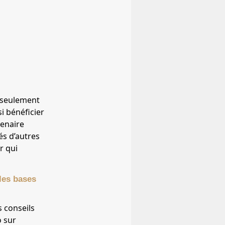
s seulement
si bénéficier
tenaire
és d’autres
r qui
les bases
s conseils
o sur