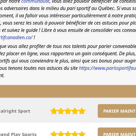
 par notre
communauté
, vous allez pouvoir bénéficier de conseil
 adversaires dans le milieu du pari sportif au Québec. Si vous s
ment, il va falloir vous intéresser particulièrement à notre prati
u, vous serez les seuls à pouvoir bénéficier de ces astuces pour pl
ts et suivez le guide ! Libre à vous ensuite de consolider vos conn
tifcanadien.ca/
!
que vous allez profiter de tous nos talents pour parier convenab
ez placer en ligne, vous rapportera un gain conséquent. De plus,
sportifs qui vous conviendra le plus, ainsi que ses bonus pour aug
ous tenons toutes nos astuces du site
https://www.parissportifa
nt.
alright Sport
PARIER MAIN
end Play Sports
PARIER MAIN