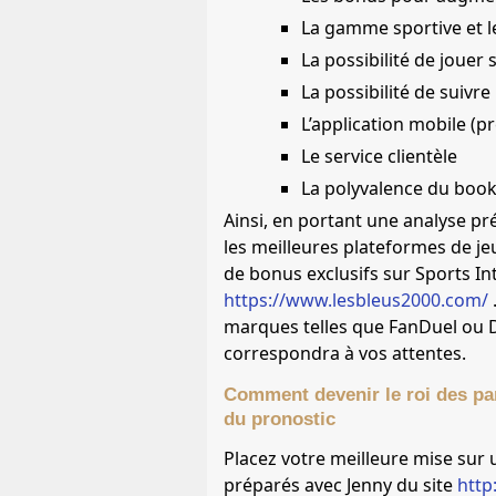
La gamme sportive et le
La possibilité de jouer
La possibilité de suivr
L’application mobile (p
Le service clientèle
La polyvalence du bookm
Ainsi, en portant une analyse pr
les meilleures plateformes de jeu
de bonus exclusifs sur Sports I
https://www.lesbleus2000.com/
marques telles que FanDuel ou D
correspondra à vos attentes.
Comment devenir le roi des par
du pronostic
Placez votre meilleure mise sur 
préparés avec Jenny du site
http