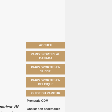
ACCUEIL
PARIS SPORTIFS AU
CANADA
PARIS SPORTIFS EN
SUISSE
PARIS SPORTIFS EN
BELGIQUE
GUIDE DU PARIEUR
Pronostic CDM
parieur VIP.
Choisir son bookmaker