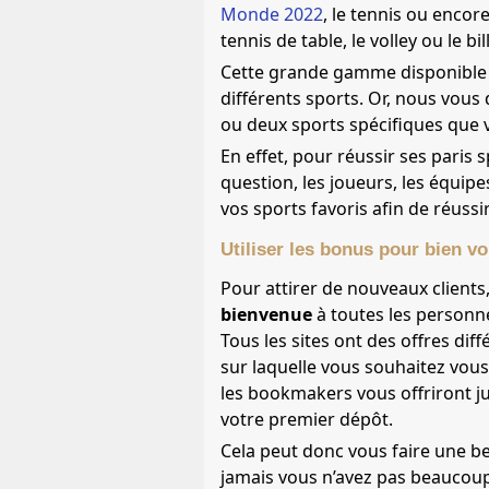
Monde 2022
, le tennis ou enco
tennis de table, le volley ou le bil
Cette grande gamme disponible pe
différents sports. Or, nous vou
ou deux sports spécifiques que 
En effet, pour réussir ses paris s
question, les joueurs, les équi
vos sports favoris afin de réussir
Utiliser les bonus pour bien v
Pour attirer de nouveaux clients
bienvenue
à toutes les personnes
Tous les sites ont des offres dif
sur laquelle vous souhaitez vous
les bookmakers vous offriront ju
votre premier dépôt.
Cela peut donc vous faire une be
jamais vous n’avez pas beaucoup d