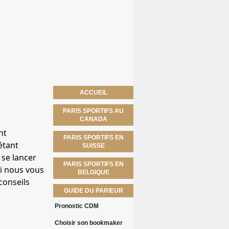
ACCUEIL
PARIS SPORTIFS AU
CANADA
nt
PARIS SPORTIFS EN
étant
SUISSE
 se lancer
PARIS SPORTIFS EN
oi nous vous
BELGIQUE
conseils
GUIDE DU PARIEUR
Pronostic CDM
Choisir son bookmaker