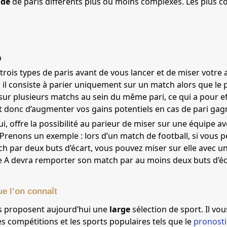
ude
de paris différents plus ou moins complexes. Les plus c
p
 trois types de paris avant de vous lancer et de miser votre 
, il consiste à parier uniquement sur un match alors que le 
ur plusieurs matchs au sein du même pari, ce qui a pour ef
 et donc d’augmenter vos gains potentiels en cas de pari gag
ui, offre la possibilité au parieur de miser sur une équipe a
Prenons un exemple : lors d’un match de football, si vous 
ch par deux buts d’écart, vous pouvez miser sur elle avec u
ipe A devra remporter son match par au moins deux buts d’é
ue l’on connaît
fs proposent aujourd’hui une
large
sélection de sport. Il vou
es compétitions et les sports populaires tels que le
pronost