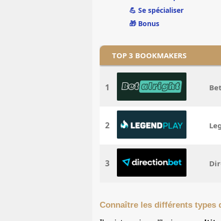
💪 Se spécialiser
🎁 Bonus
TOP 3 BOOKMAKERS
1
Bet
2
Leg
3
Dir
Connaître les différents types 