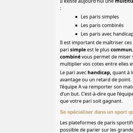
Il existe aujourd’hui une
multit
:
Les paris simples
Les paris combinés
Les paris avec handica
Il est important de maîtriser ces
pari
simple
est le plus
commun
combiné
vous permet de miser s
multiplier vos cotes entre elles
Le pari avec
handicap,
quant à l
avantage ou un retard de point. 
l’équipe A va remporter son mat
d’un but. C’est-à-dire que l’équ
que votre pari soit gagnant.
Se spécialiser dans un sport q
Les plateformes de paris sporti
possible de parier sur les grand